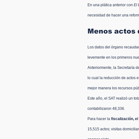
En una plática anterior con 
El
necesidad de hacer una reform
Menos actos d
Los datos del órgano recaudad
levemente en los primeros nu
Anteriormente, la Secretaría d
lo cual la reducción de actos e
mejor manera los recursos púb
Este año, el SAT realizó un to
contabilizaron 48,336.
Para hacer la 
fiscalización, e
15,515 actos; visitas domicili