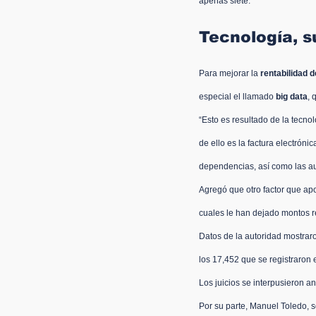
apenas siete.
Tecnología, s
Para mejorar la 
rentabilidad d
especial el llamado 
big data
, 
“Esto es resultado de la tecno
de ello es la 
factura electrónic
dependencias, así como las aud
Agregó que otro factor que apo
cuales le han dejado montos r
Datos de la autoridad mostraro
los 17,452 que se registraron 
Los juicios se interpusieron an
Por su parte, Manuel Toledo, 