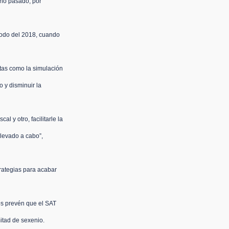
año pasado, por 
iodo del 2018, cuando 
tas como la simulación 
 y disminuir la 
iscal
 y otro, facilitarle la 
llevado a cabo”, 
rategias para acabar 
os prevén que el SAT 
itad de sexenio.