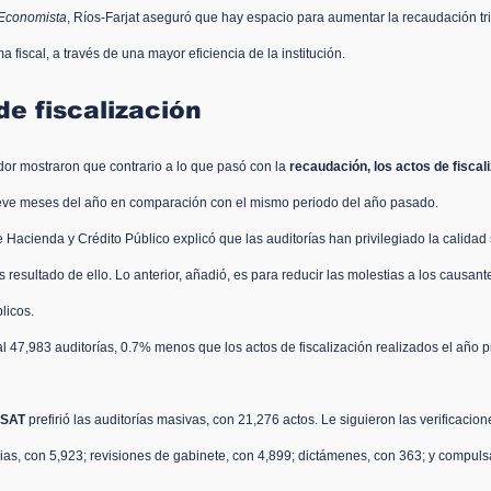
 Economista
, Ríos-Farjat aseguró que hay espacio para 
aumentar la recaudación trib
a fiscal
, a través de una mayor eficiencia de la institución.
e fiscalización
or mostraron que contrario a lo que pasó con la 
recaudación, los actos de fiscal
eve meses del año en comparación con el mismo periodo del año pasado.
e Hacienda y Crédito Público explicó que las auditorías han privilegiado la calidad 
s resultado de ello. Lo anterior, añadió, es para reducir las molestias a los causan
licos.
tal 47,983 auditorías, 0.7% menos que los actos de fiscalización realizados el año p
l SAT
 prefirió las auditorías masivas, con 21,276 actos. Le siguieron las verificacion
arias, con 5,923; revisiones de gabinete, con 4,899; dictámenes, con 363; y compuls