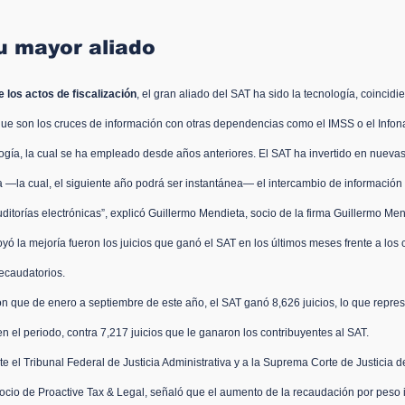
u mayor aliado
e los actos de fiscalización
, el gran 
aliado del SAT ha sido la tecnología
, coincidi
que son los cruces de información con otras dependencias como el IMSS o el Infona
logía, la cual se ha empleado desde años anteriores. El SAT ha invertido en nuevas
a
 —la cual, el siguiente año podrá ser instantánea— el intercambio de información 
itorías electrónicas”, explicó Guillermo Mendieta, socio de la firma Guillermo Me
yó la mejoría fueron los juicios que ganó el SAT en los últimos meses frente a los c
ecaudatorios.
n que de enero a septiembre de este año, el SAT ganó 8,626 juicios, lo que represe
en el periodo, contra 7,217 juicios que le ganaron los contribuyentes al SAT.
te el Tribunal Federal de Justicia Administrativa y a la Suprema Corte de Justicia d
socio de Proactive Tax & Legal, señaló que el aumento de la recaudación por peso 