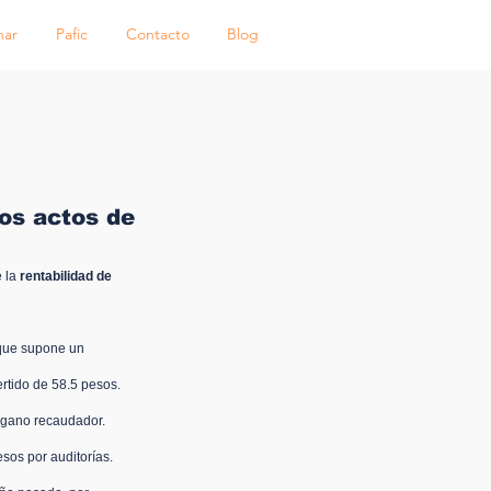
nar
Pafic
Contacto
Blog
os actos de
 la 
rentabilidad de 
 que supone un 
rtido de 58.5 pesos.
órgano recaudador.
sos por auditorías. 