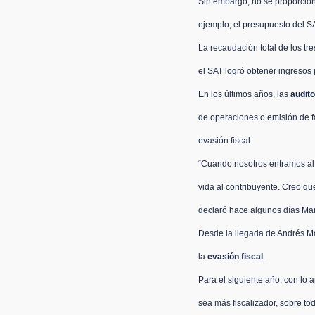
Sin embargo, no se proporcionó
ejemplo, el 
presupuesto del SA
La recaudación total de los tr
el SAT logró obtener ingresos 
En los últimos años, las 
audito
de operaciones o 
emisión de f
evasión fiscal.
“Cuando nosotros entramos al S
vida al contribuyente. Creo qu
declaró hace algunos días Marg
Desde la llegada de Andrés Ma
la 
evasión fiscal
.
Para el siguiente año, con lo 
a
sea más fiscalizador, sobre t