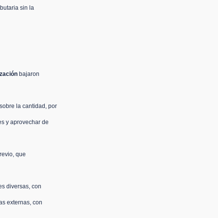
utaria sin la 
ización
 bajaron 
sobre la cantidad, por 
tes y aprovechar de 
revio, que 
es diversas, con 
as externas, con 