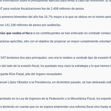
 información sobre el presupuesto ejercido para llevar a cabo las revisiones. El 
T para realizar fiscalizaciones
 fue de 2,408 millones de pesos.
es primeros trimestres del año fue 16.7% mayor a la que se obtuvo en el mismo per
por 141,196 millones de pesos por auditorías.
rías que realiza el fisco
 a los contribuyentes se han enfocado en combatir conduc
acturas apócrifas
, ello con el objetivo de propiciar un mayor cumplimiento voluntario
AT teníamos dos ejes principales: uno era lo relativo a 
combatir tipo de evasión f
e del lado de la evasión fiscal, ha quedado muy clara la estrategia y lo que hemos 
arita Ríos-Farjat, jefa del órgano recaudador.
nuel López Obrador a la Presidencia, en diciembre pasado, se han delineado est
probado en la Ley de Ingresos de la Federación y la Miscelánea Fiscal
, los expert
odo teniendo en cuenta que no se espera emprender una reforma fiscal sino hasta m