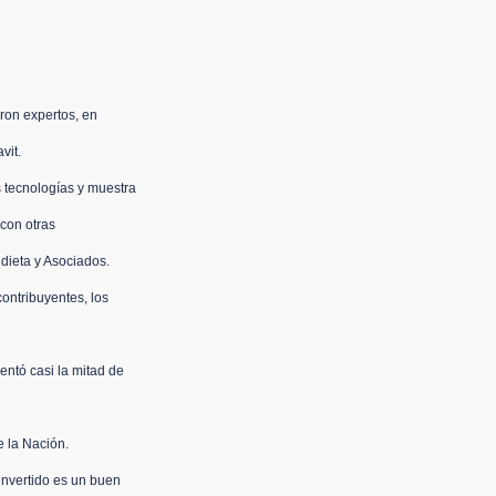
eron expertos, en 
vit.
 tecnologías y muestra 
con otras 
ndieta y Asociados.
ontribuyentes, los 
ntó casi la mitad de 
e la Nación.
invertido es un buen 