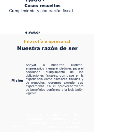
Casos resueltos
Cumplimiento y planeación fiscal
100%
Compromiso
Filosofía empresarial
Con el estado de derecho
Nuestra razón de ser
Apoyar a nuestros clientes,
empresarios y emprendedores para el
adecuado cumplimiento de las
obligaciones fiscales, con base en la
experiencia como asesores fiscales y
Misión
de negocios, logremos exceder sus
expectativas en el aprovechamiento
de beneficios conforme a la legislación
vigente.
Continuar siendo una Firma
reconocida y recomendada en los
negocios, por los servicios de alta
Visión
calidad y excelentes resultados
que proporcionamos, basados en