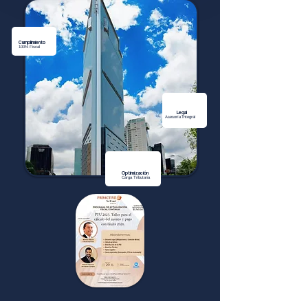
Cumplimiento
100% Fiscal
Legal
Asesoría Integral
Optimización
Carga Tributaria