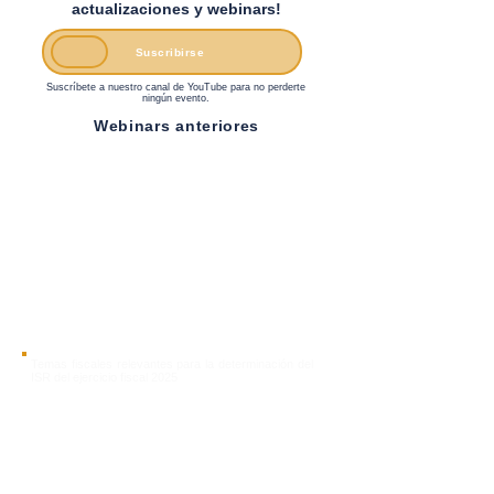
actualizaciones y webinars!
Suscribirse
Suscríbete a nuestro canal de YouTube para no perderte
ningún evento.
Webinars anteriores
Temas fiscales relevantes para la determinación del
ISR del ejercicio fiscal 2025